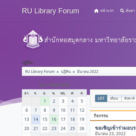
RU Library Forum
หน้าแรก
ค้นหา
ปฏิทิน
RU Library Forum
ปฏิทิน
มีนาคม 2022
►
►
กุมภาพันธ์ 2022
อา.
จ.
อ.
พ.
พฤ.
ศ.
ส.
LIST
เดือน:
สัปดาห์
1
2
3
4
5
6
7
8
9
10
11
12
กิจกรรม
13
14
15
16
17
18
19
ขอเชิญเข้าร่วมอบร
20
21
22
23
24
25
26
มีนาคม 23, 2022