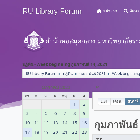
RU Library Forum
หน้าแรก
ค้นหา
ปฏิทิน - Week beginning กุมภาพันธ์ 14, 2021
RU Library Forum
ปฏิทิน
กุมภาพันธ์ 2021
Week beginning 
►
►
►
«
มกราคม 2021
อา.
จ.
อ.
พ.
พฤ.
ศ.
ส.
LIST
เดือน:
สัปดาห์
1
2
3
4
5
6
7
8
9
กุมภาพันธ์
10
11
12
13
14
15
16
17
18
19
20
21
22
23
วัน: