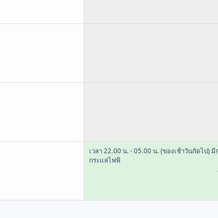
เวลา 22.00 น. - 05.00 น. (ของเช้าวันถัดไป) มี
กระแสไฟฟ้