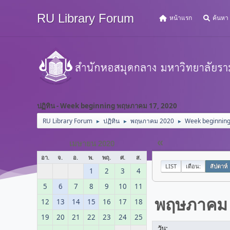
RU Library Forum
หน้าแรก
ค้นหา
ปฏิทิน - Week beginning พฤษภาคม 17, 2020
RU Library Forum
ปฏิทิน
พฤษภาคม 2020
Week beginnin
►
►
►
«
เมษายน 2020
อา.
จ.
อ.
พ.
พฤ.
ศ.
ส.
LIST
เดือน:
สัปดาห์
1
2
3
4
5
6
7
8
9
10
11
พฤษภาคม
12
13
14
15
16
17
18
19
20
21
22
23
24
25
วัน: