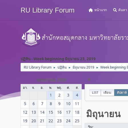
RU Library Forum
หน้าแรก
ค้นหา
ปฏิทิน - Week beginning มิถุนายน 23, 2019
RU Library Forum
ปฏิทิน
มิถุนายน 2019
Week beginning ม
►
►
►
«
พฤษภาคม 2019
อา.
จ.
อ.
พ.
พฤ.
ศ.
ส.
LIST
เดือน:
สัปดาห์
1
2
3
4
5
6
7
8
9
10
11
มิถุนายน
12
13
14
15
16
17
18
19
20
21
22
23
24
25
วัน: