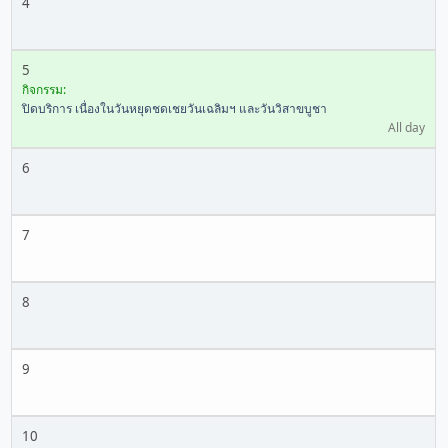
4
5
กิจกรรม:
ปิดบริการ เนื่องในวันหยุดชดเชยวันเฉลิมฯ และวันวิสาขบูชา
All day
6
7
8
9
10