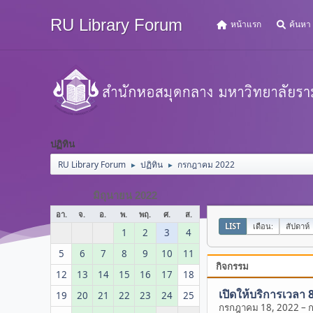
RU Library Forum
หน้าแรก
ค้นหา
ปฏิทิน
RU Library Forum
ปฏิทิน
กรกฎาคม 2022
►
►
มิถุนายน 2022
อา.
จ.
อ.
พ.
พฤ.
ศ.
ส.
LIST
เดือน:
สัปดาห์
1
2
3
4
5
6
7
8
9
10
11
กิจกรรม
12
13
14
15
16
17
18
เปิดให้บริการเวลา 
19
20
21
22
23
24
25
กรกฎาคม 18, 2022
–