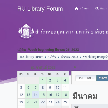
RU Library Forum
หน้าแรก
ค้นหา
ปฏิทิน - Week beginning มีนาคม 26, 2023
RU Library Forum
ปฏิทิน
มีนาคม 2023
Week beginning ม
►
►
►
«
กุมภาพันธ์ 2023
อา.
จ.
อ.
พ.
พฤ.
ศ.
ส.
LIST
เดือน:
สัปดาห์
1
2
3
4
5
6
7
8
9
10
11
มีนาคม
12
13
14
15
16
17
18
19
20
21
22
23
24
25
วัน: