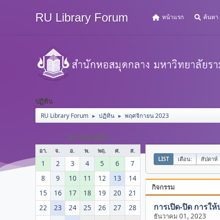
RU Library Forum
หน้าแรก
ค้นหา
ปฏิทิน
RU Library Forum
ปฏิทิน
พฤศจิกายน 2023
►
►
ตุลาคม 2023
อา.
จ.
อ.
พ.
พฤ.
ศ.
ส.
LIST
เดือน:
สัปดาห์
1
2
3
4
5
6
7
8
9
10
11
12
13
14
กิจกรรม
15
16
17
18
19
20
21
การเปิด-ปิด การให้
22
23
24
25
26
27
28
ธันวาคม 01, 2023