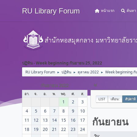
RU Library Forum
หน้าแรก
ค้นหา
ปฏิทิน - Week beginning กันยายน 25, 2022
RU Library Forum
ปฏิทิน
ตุลาคม 2022
Week beginning กั
►
►
►
«
กันยายน 2022
อา.
จ.
อ.
พ.
พฤ.
ศ.
ส.
LIST
เดือน:
สัปดาห์
1
2
3
4
5
6
7
8
9
10
กันยายน
11
12
13
14
15
16
17
18
19
20
21
22
23
24
วัน: