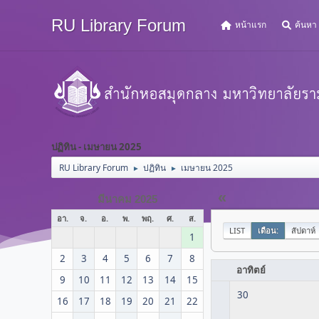
RU Library Forum
หน้าแรก
ค้นหา
ปฏิทิน - เมษายน 2025
RU Library Forum
ปฏิทิน
เมษายน 2025
►
►
«
มีนาคม 2025
อา.
จ.
อ.
พ.
พฤ.
ศ.
ส.
LIST
เดือน:
สัปดาห์
1
2
3
4
5
6
7
8
อาทิตย์
9
10
11
12
13
14
15
30
16
17
18
19
20
21
22