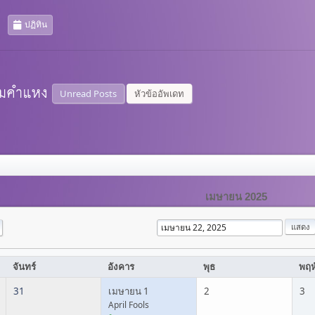
ปฏิทิน
Unread Posts
หัวข้ออัพเดท
เมษายน 2025
จันทร์
อังคาร
พุธ
พฤห
31
เมษายน 1
2
3
April Fools