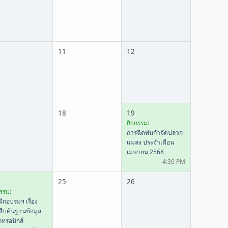
11
12
18
19
กิจกรรม:
การฉีดพ่นกำจัดปลวก
แมลง ประจำเดือน
เมษายน 2568
4:30 PM
25
26
รรม:
ึกอบรมฯ เรื่อง
สืบค้นฐานข้อมูล
็กทรอนิกส์