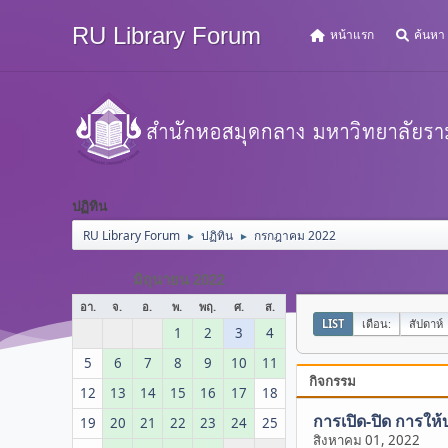
RU Library Forum
หน้าแรก
ค้นหา
ปฏิทิน
RU Library Forum
ปฏิทิน
กรกฎาคม 2022
►
►
มิถุนายน 2022
อา.
จ.
อ.
พ.
พฤ.
ศ.
ส.
LIST
เดือน:
สัปดาห์
1
2
3
4
5
6
7
8
9
10
11
กิจกรรม
12
13
14
15
16
17
18
การเปิด-ปิด การให้
19
20
21
22
23
24
25
สิงหาคม 01, 2022