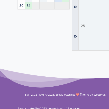
»
30
31
25
»
|
,
Theme by
SMF 2.1.2
SMF © 2016
Simple Machines
Webtiryaki
Page created in 0.073 seconds with 18 queries.