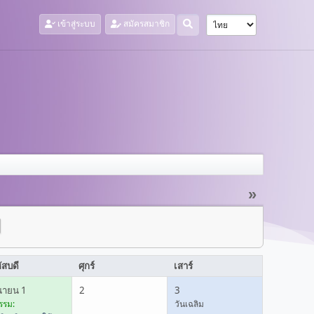
เข้าสู่ระบบ
สมัครสมาชิก
»
ัสบดี
ศุกร์
เสาร์
ุนายน 1
2
3
รรม:
วันเฉลิม