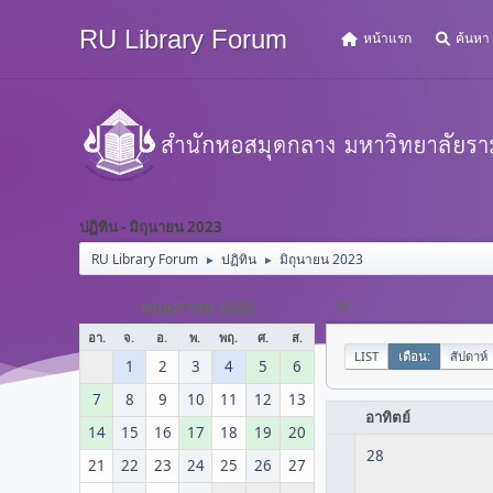
RU Library Forum
หน้าแรก
ค้นหา
ปฏิทิน - มิถุนายน 2023
RU Library Forum
ปฏิทิน
มิถุนายน 2023
►
►
«
พฤษภาคม 2023
อา.
จ.
อ.
พ.
พฤ.
ศ.
ส.
LIST
เดือน:
สัปดาห์
1
2
3
4
5
6
7
8
9
10
11
12
13
อาทิตย์
14
15
16
17
18
19
20
28
21
22
23
24
25
26
27