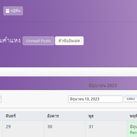
ปฏิทิน
Unread Posts
หัวข้ออัพเดท
มิถุนายน 2023
จันทร์
อังคาร
พุธ
พฤห
29
30
31
มิถ
กิจก