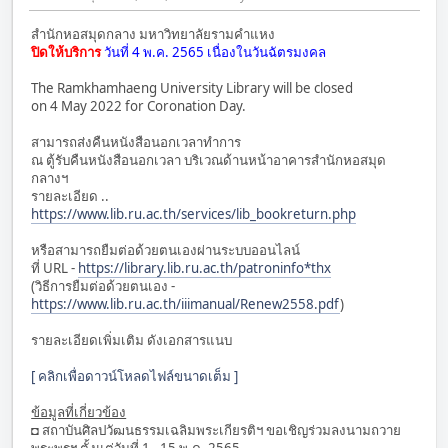
สำนักหอสมุดกลาง มหาวิทยาลัยรามคำแหง
ปิดให้บริการ
วันที่ 4 พ.ค. 2565 เนื่องในวันฉัตรมงคล
The Ramkhamhaeng University Library will be closed
on 4 May 2022 for Coronation Day.
สามารถส่งคืนหนังสือนอกเวลาทำการ
ณ ตู้รับคืนหนังสือนอกเวลา บริเวณด้านหน้าอาคารสำนักหอสมุด
กลางฯ
รายละเอียด ..
https://www.lib.ru.ac.th/services/lib_bookreturn.php
หรือสามารถยืมต่อด้วยตนเองผ่านระบบออนไลน์
ที่ URL -
https://library.lib.ru.ac.th/patroninfo*thx
(วิธีการยืมต่อด้วยตนเอง -
https://www.lib.ru.ac.th/iiimanual/Renew2558.pdf
)
รายละเอียดเพิ่มเติม ดังเอกสารแนบ
[ คลิกเพื่อดาวน์โหลดไฟล์ขนาดเต็ม ]
ข้อมูลที่เกี่ยวข้อง
◘ สถาบันศิลปวัฒนธรรมเฉลิมพระเกียรติฯ ขอเชิญร่วมลงนามถวาย
พระพรฯ ตั้งแต่วันที่ 1 - 15 พ.ค. 2565