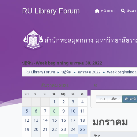
RU Library Forum
หน้าแรก
ค้นหา
ปฏิทิน - Week beginning มกราคม 30, 2022
RU Library Forum
ปฏิทิน
มกราคม 2022
Week beginning 
►
►
►
«
ธันวาคม 2021
อา.
จ.
อ.
พ.
พฤ.
ศ.
ส.
LIST
เดือน:
สัปดาห์
1
2
3
4
5
6
7
8
9
10
11
มกราคม
12
13
14
15
16
17
18
19
20
21
22
23
24
25
วัน: