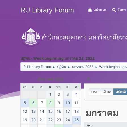
RU Library Forum
หน้าแรก
ค้นหา
ปฏิทิน - Week beginning มกราคม 23, 2022
RU Library Forum
ปฏิทิน
มกราคม 2022
Week beginning 
►
►
►
«
ธันวาคม 2021
อา.
จ.
อ.
พ.
พฤ.
ศ.
ส.
LIST
เดือน:
สัปดาห์
1
2
3
4
5
6
7
8
9
10
11
มกราคม
12
13
14
15
16
17
18
19
20
21
22
23
24
25
วัน: