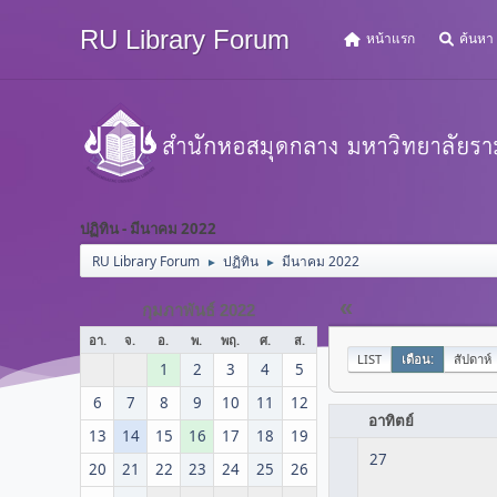
RU Library Forum
หน้าแรก
ค้นหา
ปฏิทิน - มีนาคม 2022
RU Library Forum
ปฏิทิน
มีนาคม 2022
►
►
«
กุมภาพันธ์ 2022
อา.
จ.
อ.
พ.
พฤ.
ศ.
ส.
LIST
เดือน:
สัปดาห์
1
2
3
4
5
6
7
8
9
10
11
12
อาทิตย์
13
14
15
16
17
18
19
27
20
21
22
23
24
25
26