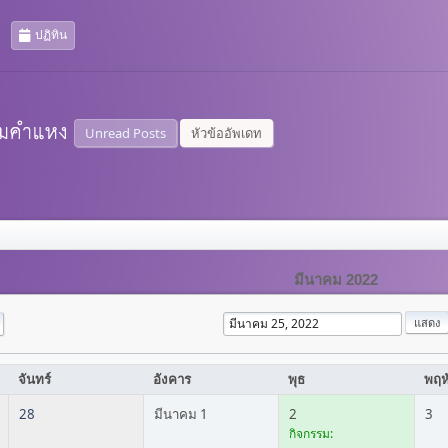
ปฏิทิน
Unread Posts
หัวข้ออัพเดท
มีนาคม 2022
จันทร์
อังคาร
พุธ
พฤห
28
มีนาคม 1
2
3
กิจกรรม: