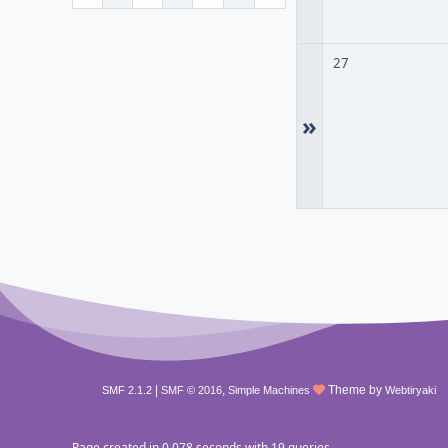
27
»
|
,
Theme by
SMF 2.1.2
SMF © 2016
Simple Machines
Webtiryaki
Page created in 0.078 seconds with 19 queries.