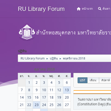
RU Library Forum
หน้าแรก
ค้นหา
ปฏิทิน
RU Library Forum
ปฏิทิน
พฤศจิกายน 2018
►
►
ตุลาคม 2018
อา.
จ.
อ.
พ.
พฤ.
ศ.
ส.
LIST
เดือน:
สัปดาห์
1
2
3
4
5
6
7
8
9
10
11
12
13
14
15
16
17
18
19
20
วันสถาปนา มหาวิทยาล
(Constitution Day) (ธั
21
22
23
24
25
26
27