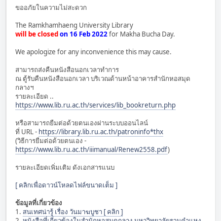
ขออภัยในความไม่สะดวก
The Ramkhamhaeng University Library
will be closed
on 16 Feb 2022
for Makha Bucha Day.
We apologize for any inconvenience this may cause.
สามารถส่งคืนหนังสือนอกเวลาทำการ
ณ ตู้รับคืนหนังสือนอกเวลา บริเวณด้านหน้าอาคารสำนักหอสมุด
กลางฯ
รายละเอียด ..
https://www.lib.ru.ac.th/services/lib_bookreturn.php
หรือสามารถยืมต่อด้วยตนเองผ่านระบบออนไลน์
ที่ URL -
https://library.lib.ru.ac.th/patroninfo*thx
(วิธีการยืมต่อด้วยตนเอง -
https://www.lib.ru.ac.th/iiimanual/Renew2558.pdf
)
รายละเอียดเพิ่มเติม ดังเอกสารแนบ
[ คลิกเพื่อดาวน์โหลดไฟล์ขนาดเต็ม ]
ข้อมูลที่เกี่ยวข้อง
1.
สนเทศน่ารู้ เรื่อง วันมาฆบูชา [ คลิก ]
2.
หนังสือที่เกี่ยวข้องในสำนักหอสมุดกลาง มหาวิทยาลัยรามคำแหง