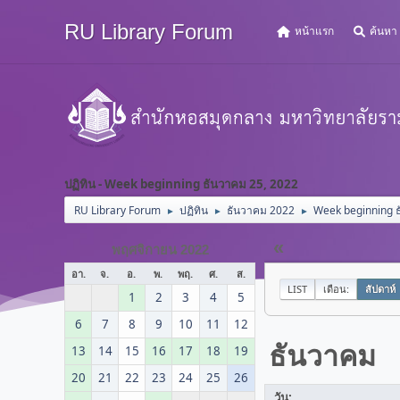
RU Library Forum
หน้าแรก
ค้นหา
ปฏิทิน - Week beginning ธันวาคม 25, 2022
RU Library Forum
ปฏิทิน
ธันวาคม 2022
Week beginning 
►
►
►
«
พฤศจิกายน 2022
อา.
จ.
อ.
พ.
พฤ.
ศ.
ส.
LIST
เดือน:
สัปดาห์
1
2
3
4
5
6
7
8
9
10
11
12
ธันวาคม
13
14
15
16
17
18
19
20
21
22
23
24
25
26
วัน: