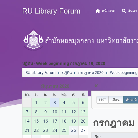
RU Library Forum
หน้าแรก
ค้นหา
ปฏิทิน - Week beginning กรกฎาคม 19, 2020
RU Library Forum
ปฏิทิน
กรกฎาคม 2020
Week beginning
►
►
►
«
มิถุนายน 2020
อา.
จ.
อ.
พ.
พฤ.
ศ.
ส.
LIST
เดือน:
สัปดาห์
1
2
3
4
5
6
7
8
9
10
11
12
13
กรกฎาคม
14
15
16
17
18
19
20
21
22
23
24
25
26
27
วัน: