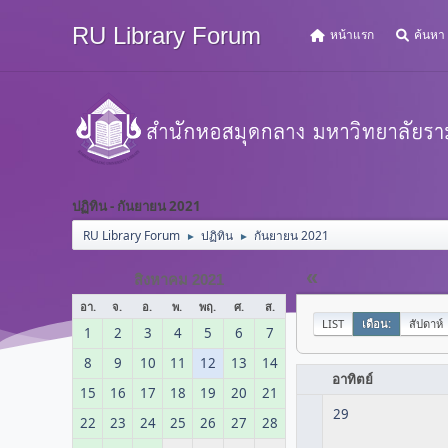
RU Library Forum
หน้าแรก
ค้นหา
ปฏิทิน - กันยายน 2021
RU Library Forum
ปฏิทิน
กันยายน 2021
►
►
«
สิงหาคม 2021
อา.
จ.
อ.
พ.
พฤ.
ศ.
ส.
LIST
เดือน:
สัปดาห์
1
2
3
4
5
6
7
8
9
10
11
12
13
14
อาทิตย์
15
16
17
18
19
20
21
29
22
23
24
25
26
27
28