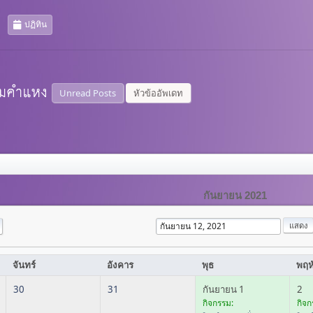
ปฏิทิน
Unread Posts
หัวข้ออัพเดท
กันยายน 2021
จันทร์
อังคาร
พุธ
พฤห
30
31
กันยายน 1
2
กิจกรรม:
กิจก