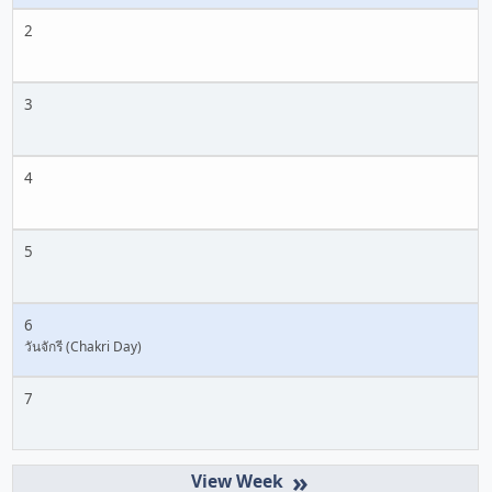
2
3
4
5
6
วันจักรี (Chakri Day)
7
»