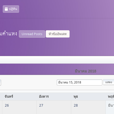
ปฏิทิน
Unread Posts
หัวข้ออัพเดท
มีนาคม 2018
จันทร์
อังคาร
พุธ
พฤห
26
27
28
มีน