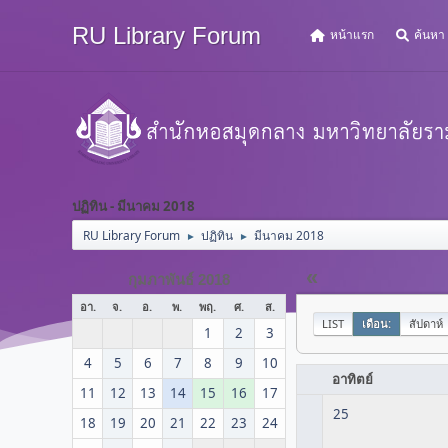
RU Library Forum
หน้าแรก
ค้นหา
ปฏิทิน - มีนาคม 2018
RU Library Forum
ปฏิทิน
มีนาคม 2018
►
►
«
กุมภาพันธ์ 2018
อา.
จ.
อ.
พ.
พฤ.
ศ.
ส.
LIST
เดือน:
สัปดาห์
1
2
3
4
5
6
7
8
9
10
อาทิตย์
11
12
13
14
15
16
17
25
18
19
20
21
22
23
24