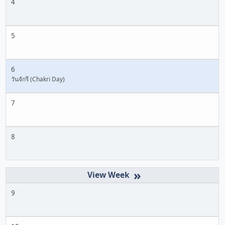
4
5
6
วันจักรี (Chakri Day)
7
8
»
9