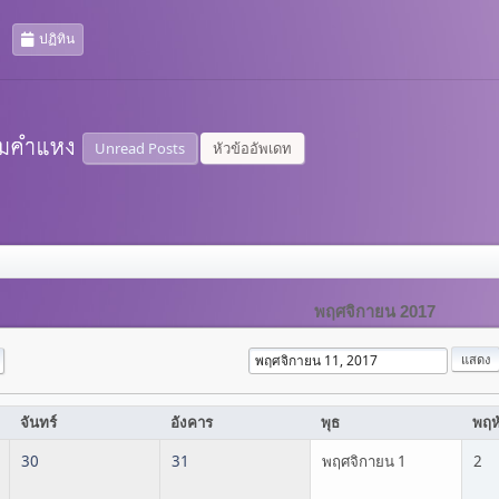
ปฏิทิน
Unread Posts
หัวข้ออัพเดท
พฤศจิกายน 2017
จันทร์
อังคาร
พุธ
พฤห
30
31
พฤศจิกายน 1
2