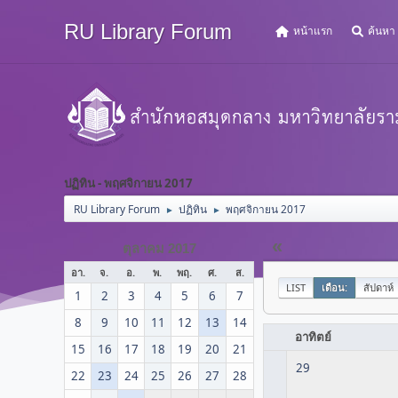
RU Library Forum
หน้าแรก
ค้นหา
ปฏิทิน - พฤศจิกายน 2017
RU Library Forum
ปฏิทิน
พฤศจิกายน 2017
►
►
«
ตุลาคม 2017
อา.
จ.
อ.
พ.
พฤ.
ศ.
ส.
LIST
เดือน:
สัปดาห์
1
2
3
4
5
6
7
8
9
10
11
12
13
14
อาทิตย์
15
16
17
18
19
20
21
29
22
23
24
25
26
27
28