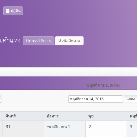
ปฏิทิน
Unread Posts
หัวข้ออัพเดท
พฤศจิกายน 2016
จันทร์
อังคาร
พุธ
พฤห
31
พฤศจิกายน 1
2
3