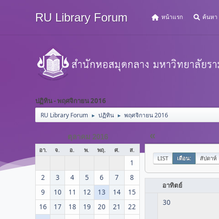
RU Library Forum
หน้าแรก
ค้นหา
ปฏิทิน - พฤศจิกายน 2016
RU Library Forum
ปฏิทิน
พฤศจิกายน 2016
►
►
«
ตุลาคม 2016
อา.
จ.
อ.
พ.
พฤ.
ศ.
ส.
LIST
เดือน:
สัปดาห์
1
2
3
4
5
6
7
8
อาทิตย์
9
10
11
12
13
14
15
30
16
17
18
19
20
21
22