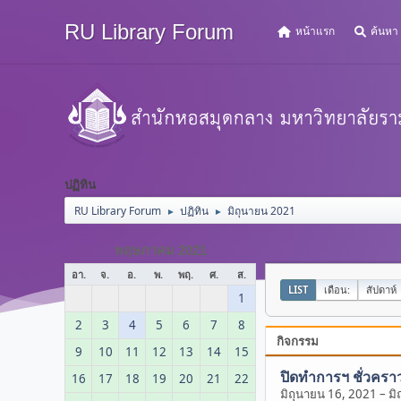
RU Library Forum
หน้าแรก
ค้นหา
ปฏิทิน
RU Library Forum
ปฏิทิน
มิถุนายน 2021
►
►
พฤษภาคม 2021
อา.
จ.
อ.
พ.
พฤ.
ศ.
ส.
LIST
เดือน:
สัปดาห์
1
2
3
4
5
6
7
8
กิจกรรม
9
10
11
12
13
14
15
ปิดทำการฯ ชั่วครา
16
17
18
19
20
21
22
มิถุนายน 16, 2021
–
มิ