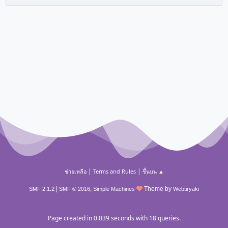
|
|
ช่วยเหลือ
Terms and Rules
ขึ้นบน ▲
|
,
Theme by
SMF 2.1.2
SMF © 2016
Simple Machines
Webtiryaki
Page created in 0.039 seconds with 18 queries.