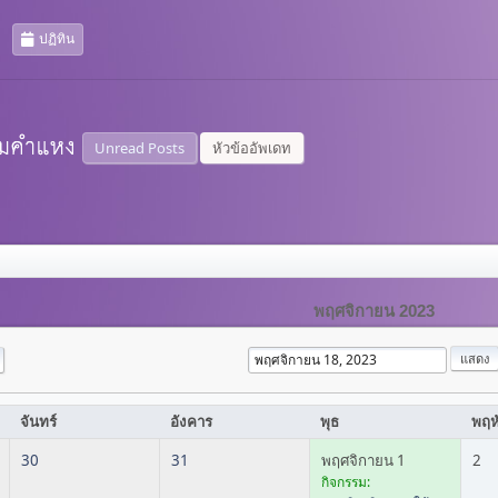
ปฏิทิน
Unread Posts
หัวข้ออัพเดท
พฤศจิกายน 2023
จันทร์
อังคาร
พุธ
พฤห
30
31
พฤศจิกายน 1
2
กิจกรรม: