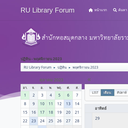
RU Library Forum
หน้าแรก
ค้นหา
ปฏิทิน - พฤศจิกายน 2023
RU Library Forum
ปฏิทิน
พฤศจิกายน 2023
►
►
«
ตุลาคม 2023
อา.
จ.
อ.
พ.
พฤ.
ศ.
ส.
LIST
เดือน:
สัปดาห์
1
2
3
4
5
6
7
8
9
10
11
12
13
14
อาทิตย์
15
16
17
18
19
20
21
29
22
23
24
25
26
27
28