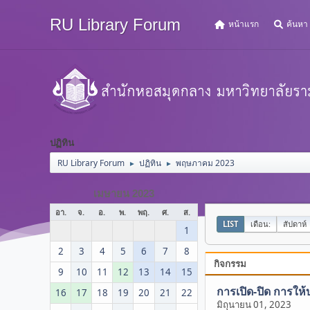
RU Library Forum
หน้าแรก
ค้นหา
ปฏิทิน
RU Library Forum
ปฏิทิน
พฤษภาคม 2023
►
►
เมษายน 2023
อา.
จ.
อ.
พ.
พฤ.
ศ.
ส.
LIST
เดือน:
สัปดาห์
1
2
3
4
5
6
7
8
กิจกรรม
9
10
11
12
13
14
15
การเปิด-ปิด การให้
16
17
18
19
20
21
22
มิถุนายน 01, 2023