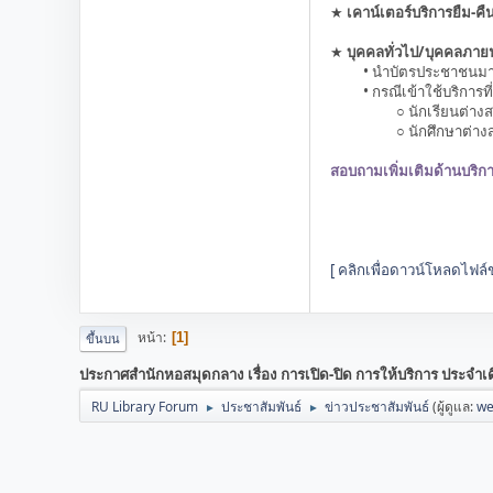
★
เคาน์เตอร์บริการยืม-คื
★
บุคคลทั่วไป/บุคคลภา
• นำบัตรประชาชนมาแสดงต
• กรณีเข้าใช้บริการที่จั
○ นักเรียนต่างสถาบัน
○ นักศึกษาต่างสถาบัน 
สอบถามเพิ่มเติมด้านบริ
[ คลิกเพื่อดาวน์โหลดไฟล์
หน้า
1
ขึ้นบน
ประกาศสำนักหอสมุดกลาง เรื่อง การเปิด-ปิด การให้บริการ ประจำเ
RU Library Forum
ประชาสัมพันธ์
ข่าวประชาสัมพันธ์
(ผู้ดูแล:
we
►
►