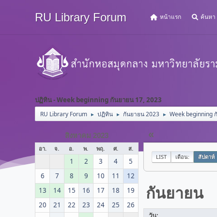
RU Library Forum
หน้าแรก
ค้นหา
ปฏิทิน - Week beginning กันยายน 17, 2023
RU Library Forum
ปฏิทิน
กันยายน 2023
Week beginning ก
►
►
►
«
สิงหาคม 2023
อา.
จ.
อ.
พ.
พฤ.
ศ.
ส.
LIST
เดือน:
สัปดาห์
1
2
3
4
5
6
7
8
9
10
11
12
กันยายน
13
14
15
16
17
18
19
20
21
22
23
24
25
26
วัน: