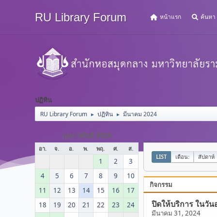
RU Library Forum
หน้าแรก
ค้นหา
ปฏิทิน
RU Library Forum
ปฏิทิน
มีนาคม 2024
►
►
กุมภาพันธ์ 2024
อา.
จ.
อ.
พ.
พฤ.
ศ.
ส.
LIST
เดือน:
สัปดาห์
1
2
3
4
5
6
7
8
9
10
กิจกรรม
11
12
13
14
15
16
17
ปิดให้บริการ ในวัน
18
19
20
21
22
23
24
มีนาคม 31, 2024