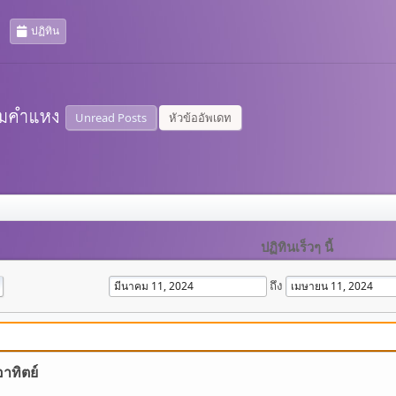
ปฏิทิน
Unread Posts
หัวข้ออัพเดท
ปฏิทินเร็วๆ นี้
ถึง
อาทิตย์