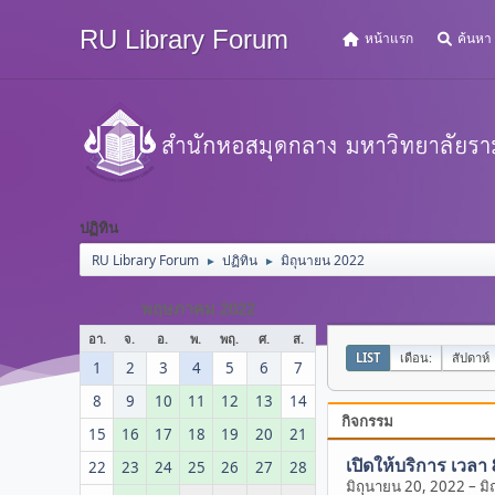
RU Library Forum
หน้าแรก
ค้นหา
ปฏิทิน
RU Library Forum
ปฏิทิน
มิถุนายน 2022
►
►
พฤษภาคม 2022
อา.
จ.
อ.
พ.
พฤ.
ศ.
ส.
LIST
เดือน:
สัปดาห์
1
2
3
4
5
6
7
8
9
10
11
12
13
14
กิจกรรม
15
16
17
18
19
20
21
เปิดให้บริการ เวลา
22
23
24
25
26
27
28
มิถุนายน 20, 2022
–
มิ