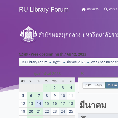
RU Library Forum
หน้าแรก
ค้นหา
ปฏิทิน - Week beginning มีนาคม 12, 2023
RU Library Forum
ปฏิทิน
มีนาคม 2023
Week beginning ม
►
►
►
«
กุมภาพันธ์ 2023
อา.
จ.
อ.
พ.
พฤ.
ศ.
ส.
LIST
เดือน:
สัปดาห์
1
2
3
4
5
6
7
8
9
10
11
มีนาคม
12
13
14
15
16
17
18
19
20
21
22
23
24
25
วัน: